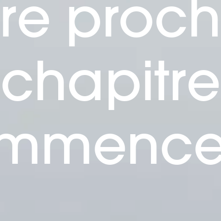
tre proch
chapitre
mmence 