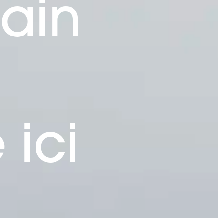
ain
ici