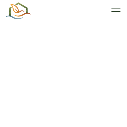
Condos locatifs
à St-Zotique